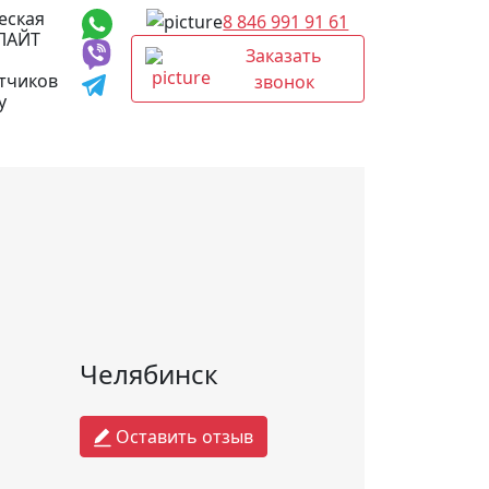
еская
8 846 991 91 61
ЛАЙТ
Заказать
тчиков
звонок
у
Челябинск
Оставить отзыв