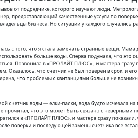
тзывов от подрядчике, которого изучают люди. Метрол
нер, предоставляющий качественные услуги по поверке
 владельцы бизнеса. Но ситуации у каждого случались р
ась с того, что я стала замечать странные вещи. Мама 
л использовать больше воды. Сперва подумала, что это о
ться. Позвонила в «ПРОЛАЙТ ПЛЮС» , и мастера сразу 
м. Оказалось, что счетчик не был поверен в срок, и ег
уверена, что проблемы с квитанциями больше не возникн
ой счетчик воды — елки-палки, вода будто исчезала на 
те прочитал, что это может быть связано с неверными
братился в «ПРОЛАЙТ ПЛЮС», и мастера сразу показали, 
осле поверки и последующей замены счетчика все встал