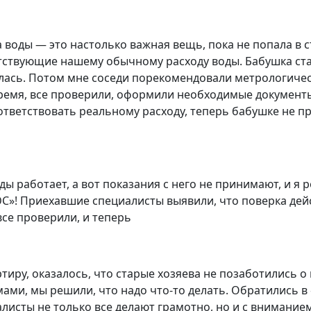
а воды — это настолько важная вещь, пока не попала в 
етствующие нашему обычному расходу воды. Бабушка ста
рялась. Потом мне соседи порекомендовали метрологич
ремя, все проверили, оформили необходимые документы
ответствовать реальному расходу, теперь бабушке не п
оды работает, а вот показания с него не принимают, и я 
»! Приехавшие специалисты выявили, что поверка дейс
все проверили, и теперь
иру, оказалось, что старые хозяева не позаботились о 
мами, мы решили, что надо что-то делать. Обратились 
алисты не только все делают грамотно, но и с внимание