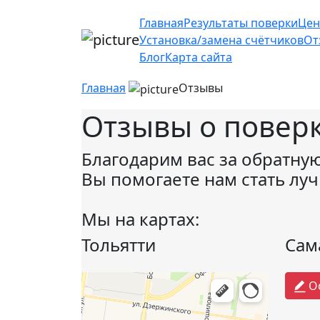
Главная
Результаты поверки
Цен
Установка/замена счётчиков
От
Блог
Карта сайта
Главная
Отзывы
Отзывы о поверк
Благодарим вас за обратную
Вы помогаете нам стать лу
Мы на картах:
Тольятти
Сам
Пролайт Плюс
Ос
Счетчики и приборы учета в Тольятти
Сантехнические работы в Тольятти