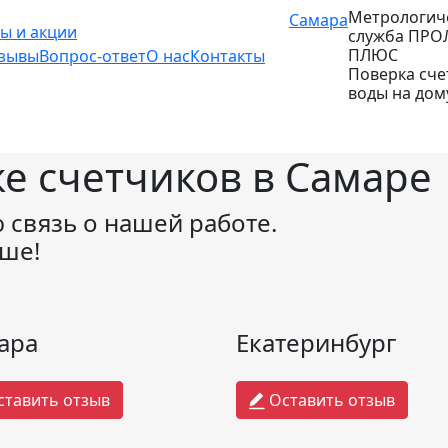
Метрологич
Самара
ы и акции
служба ПРО
ПЛЮС
зывы
Вопрос-ответ
О нас
Контакты
Поверка сче
воды на дом
е счетчиков в Самаре
 связь о нашей работе.
чше!
ара
Екатеринбург
тавить отзыв
Оставить отзыв