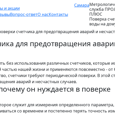
Метрологич
Самара
ы и акции
служба ПРО
ПЛЮС
зывы
Вопрос-ответ
О нас
Контакты
Поверка сче
воды на дом
оверки счетчика для предотвращения аварий и несчас
чика для предотвращения аварий
ь без использования различных счетчиков, которые и
 частью нашей жизни и применяются повсеместно - от
тво, счетчики требуют периодической поверки. В этой 
ащения аварий и несчастных случаев.
 почему он нуждается в поверке
оторое служит для измерения определенного параметра, 
шиваться со временем и постепенно терять точность и