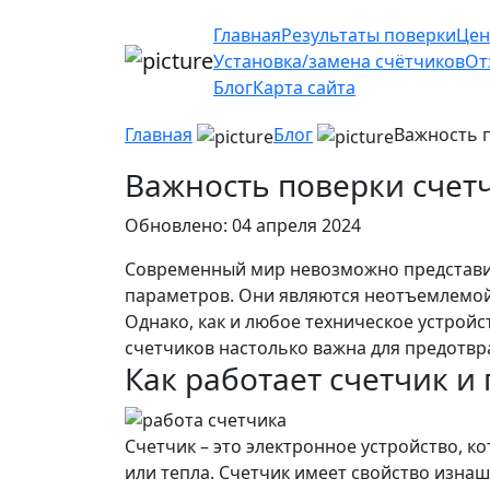
Главная
Результаты поверки
Цен
Установка/замена счётчиков
От
Блог
Карта сайта
Главная
Блог
Важность п
Важность поверки счет
Обновлено: 04 апреля 2024
Современный мир невозможно представит
параметров. Они являются неотъемлемой
Однако, как и любое техническое устройс
счетчиков настолько важна для предотвр
Как работает счетчик и
Счетчик – это электронное устройство, к
или тепла. Счетчик имеет свойство изна